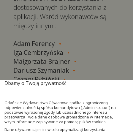
dostosowanych do korzystania z
aplikacji. Wsród wykonawców są
między innymi:
Adam Ferency
Iga Cembrzyńska
Małgorzata Brajner
Dariusz Szymaniak
Cezary Rybiński
Dbamy o Twoją prywatność
Jacek Labijak
Małgorzata Oracz
Gdańskie Wydawnictwo Oświatowe spółka z ograniczoną
Witold Klimas
odpowiedzialnością spółka komandytowa („Administrator”) na
podstawie wyrażonej zgody lub uzasadnionego interesu
Franciszek Matuszewski
przetwarza Twoje dane osobowe gromadzone w Internecie,
w tym informacje zapisywane za pomocą plików cookies.
Krzysztof Matuszewski
Dane używane są m. in. w celu optymalizacji korzystania
Dorota Kolak