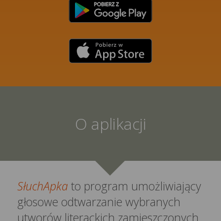
O aplikacji
SłuchApka
to program umożliwiający
głosowe odtwarzanie wybranych
utworów literackich zamieszczonych