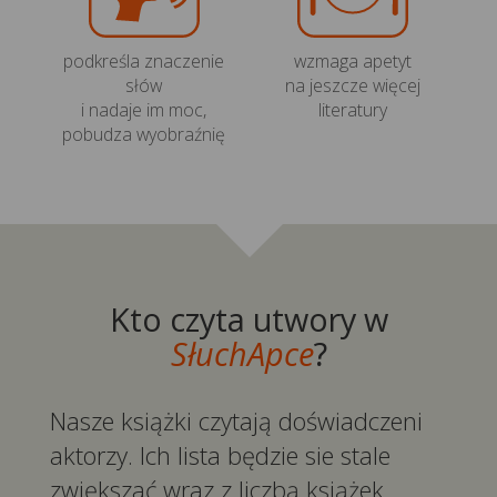
podkreśla znaczenie
wzmaga apetyt
słów
na jeszcze więcej
i nadaje im moc,
literatury
pobudza wyobraźnię
Kto czyta utwory w
SłuchApce
?
Nasze książki czytają doświadczeni
aktorzy. Ich lista będzie sie stale
zwiększać wraz z liczbą książek