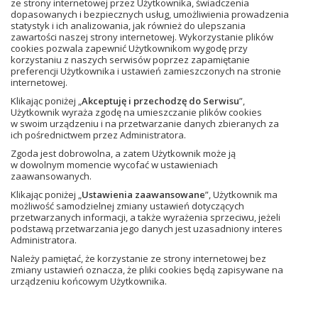
ze strony internetowej przez Użytkownika, świadczenia
dopasowanych i bezpiecznych usług, umożliwienia prowadzenia
Joanna Bogacka
statystyk i ich analizowania, jak również do ulepszania
zawartości naszej strony internetowej. Wykorzystanie plików
Krzysztof Gordon
cookies pozwala zapewnić Użytkownikom wygodę przy
korzystaniu z naszych serwisów poprzez zapamiętanie
preferencji Użytkownika i ustawień zamieszczonych na stronie
internetowej.
Klikając poniżej „
Akceptuję i przechodzę do Serwisu
”,
Użytkownik wyraża zgodę na umieszczanie plików cookies
w swoim urządzeniu i na przetwarzanie danych zbieranych za
ich pośrednictwem przez Administratora.
Utwory dostępne w aplikacji
Zgoda jest dobrowolna, a zatem Użytkownik może ją
w dowolnym momencie wycofać w ustawieniach
zaawansowanych.
Klikając poniżej „
Ustawienia zaawansowane
”, Użytkownik ma
możliwość samodzielnej zmiany ustawień dotyczących
przetwarzanych informacji, a także wyrażenia sprzeciwu, jeżeli
podstawą przetwarzania jego danych jest uzasadniony interes
Administratora.
Język polski 4.
Między nami.
Należy pamiętać, że korzystanie ze strony internetowej bez
Podręcznik
zmiany ustawień oznacza, że pliki cookies będą zapisywane na
urządzeniu końcowym Użytkownika.